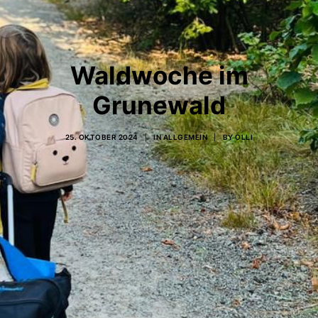
Waldwoche im
Grunewald
25. OKTOBER 2024
|
IN
ALLGEMEIN
|
BY
OLLI