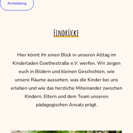
Anmeldung
Eindrücke
Hier könnt ihr einen Blick in unseren Alltag im
Kinderladen Goethestraße e.V. werfen. Wir zeigen
euch in Bildern und kleinen Geschichten, wie
unsere Räume aussehen, was die Kinder bei uns
erleben und wie das herzliche Miteinander zwischen
Kindern, Eltern und dem Team unseren
pädagogischen Ansatz prägt.