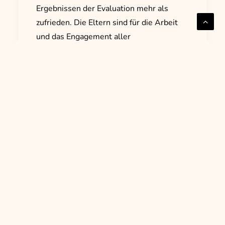
Ergebnissen der Evaluation mehr als
zufrieden. Die Eltern sind für die Arbeit
und das Engagement aller
Teammitglieder ausgesprochen dankbar.
Anregungen können nun mit viel
Motivation und durch die tatkräftige
Unterstützung des Vorstandes und der
Eltern in die Tat umgesetzt werden.